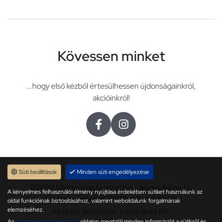
Kövessen minket
...hogy első kézből értesülhessen újdonságainkról,
akcióinkról!
Süti beállítások
Minden süti engedélyezése
©2023 Minden jog fenntartva - segesdklima.hu
A kényelmes felhasználói élmény nyújtása érdekében sütiket használunk az
Utolsó módosítás: 2023. 08. 08. 13:30
oldal funkcióinak biztosításához, valamint weboldalunk forgalmának
elemzéséhez.
Az oldalt készítette: Integranet Kft.
Az
Adatkezelési tájékoztató
oldalon megtalál minden információt a sütikről és