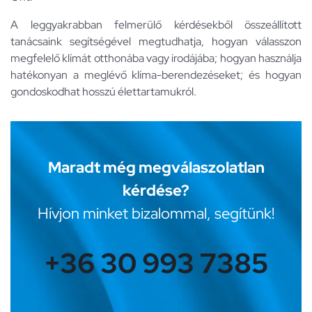
A leggyakrabban felmerülő kérdésekből összeállított
tanácsaink segítségével megtudhatja, hogyan válasszon
megfelelő klímát otthonába vagy irodájába; hogyan használja
hatékonyan a meglévő klíma-berendezéseket; és hogyan
gondoskodhat hosszú élettartamukról.
Maradt még megválaszolatlan
kérdése?
Hívjon minket bizalommal, segítünk!
+36 30 993 7385