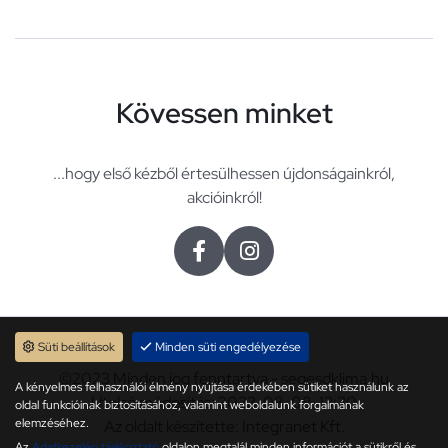
Kövessen minket
...hogy első kézből értesülhessen újdonságainkról,
akcióinkról!
Süti beállítások
Minden süti engedélyezése
©2023 Minden jog fenntartva - segesdklima.hu
A kényelmes felhasználói élmény nyújtása érdekében sütiket használunk az
Utolsó módosítás: 2023. 08. 08. 13:30
oldal funkcióinak biztosításához, valamint weboldalunk forgalmának
elemzéséhez.
Az oldalt készítette: Integranet Kft.
Az
Adatkezelési tájékoztató
oldalon megtalál minden információt a sütikről és