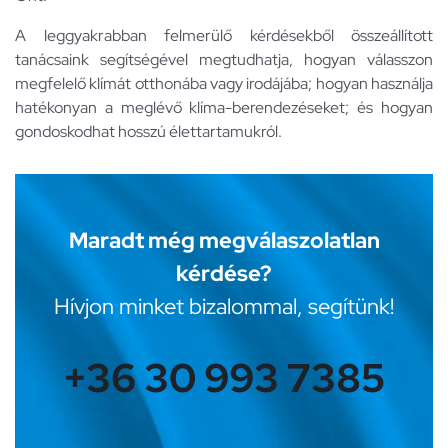
A leggyakrabban felmerülő kérdésekből összeállított
tanácsaink segítségével megtudhatja, hogyan válasszon
megfelelő klímát otthonába vagy irodájába; hogyan használja
hatékonyan a meglévő klíma-berendezéseket; és hogyan
gondoskodhat hosszú élettartamukról.
Maradt még megválaszolatlan
kérdése?
Hívjon minket bizalommal, segítünk!
+36 30 993 7385