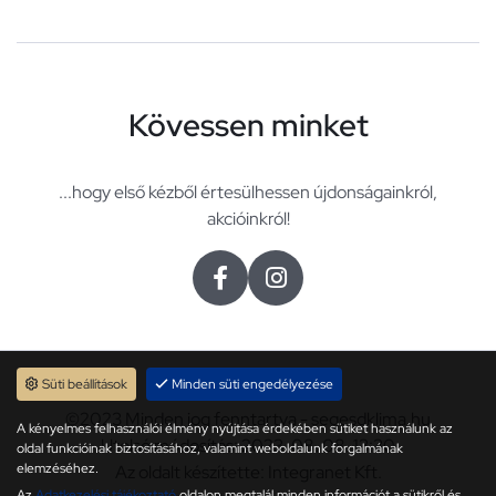
Kövessen minket
...hogy első kézből értesülhessen újdonságainkról,
akcióinkról!
Süti beállítások
Minden süti engedélyezése
©2023 Minden jog fenntartva - segesdklima.hu
A kényelmes felhasználói élmény nyújtása érdekében sütiket használunk az
Utolsó módosítás: 2023. 08. 08. 13:30
oldal funkcióinak biztosításához, valamint weboldalunk forgalmának
elemzéséhez.
Az oldalt készítette: Integranet Kft.
Az
Adatkezelési tájékoztató
oldalon megtalál minden információt a sütikről és