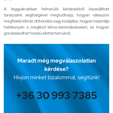
A leggyakrabban felmerülő kérdésekből összeállított
tanácsaink segítségével megtudhatja, hogyan válasszon
megfelelő klímát otthonába vagy irodájába; hogyan használja
hatékonyan a meglévő klíma-berendezéseket; és hogyan
gondoskodhat hosszú élettartamukról.
Maradt még megválaszolatlan
kérdése?
Hívjon minket bizalommal, segítünk!
+36 30 993 7385