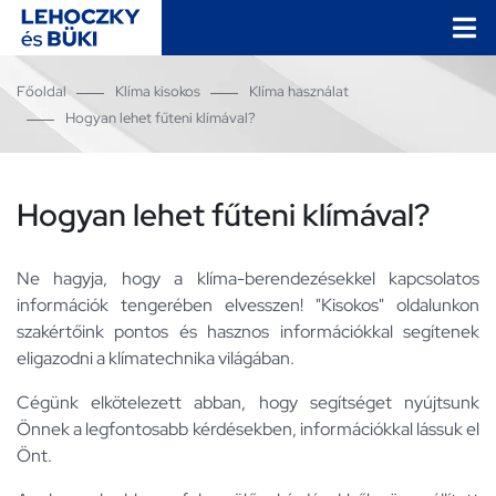
Főoldal
Klíma kisokos
Klíma használat
Hogyan lehet fűteni klímával?
Hogyan lehet fűteni klímával?
Ne hagyja, hogy a klíma-berendezésekkel kapcsolatos
információk tengerében elvesszen! "Kisokos" oldalunkon
szakértőink pontos és hasznos információkkal segítenek
eligazodni a klímatechnika világában.
Cégünk elkötelezett abban, hogy segítséget nyújtsunk
Önnek a legfontosabb kérdésekben, információkkal lássuk el
Önt.