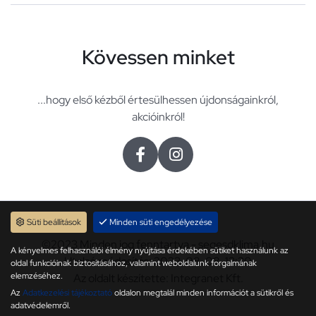
Kövessen minket
...hogy első kézből értesülhessen újdonságainkról,
akcióinkról!
Süti beállítások
Minden süti engedélyezése
©2023 Minden jog fenntartva - segesdklima.hu
A kényelmes felhasználói élmény nyújtása érdekében sütiket használunk az
Utolsó módosítás: 2023. 08. 08. 13:30
oldal funkcióinak biztosításához, valamint weboldalunk forgalmának
elemzéséhez.
Az oldalt készítette: Integranet Kft.
Az
Adatkezelési tájékoztató
oldalon megtalál minden információt a sütikről és
adatvédelemről.