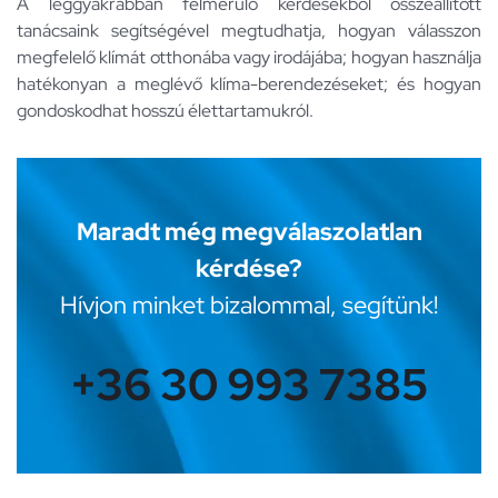
A leggyakrabban felmerülő kérdésekből összeállított
tanácsaink segítségével megtudhatja, hogyan válasszon
megfelelő klímát otthonába vagy irodájába; hogyan használja
hatékonyan a meglévő klíma-berendezéseket; és hogyan
gondoskodhat hosszú élettartamukról.
Maradt még megválaszolatlan
kérdése?
Hívjon minket bizalommal, segítünk!
+36 30 993 7385