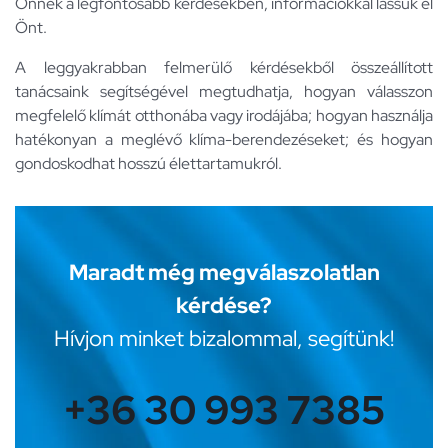
Önnek a legfontosabb kérdésekben, információkkal lássuk el
Önt.
A leggyakrabban felmerülő kérdésekből összeállított
tanácsaink segítségével megtudhatja, hogyan válasszon
megfelelő klímát otthonába vagy irodájába; hogyan használja
hatékonyan a meglévő klíma-berendezéseket; és hogyan
gondoskodhat hosszú élettartamukról.
Maradt még megválaszolatlan
kérdése?
Hívjon minket bizalommal, segítünk!
+36 30 993 7385