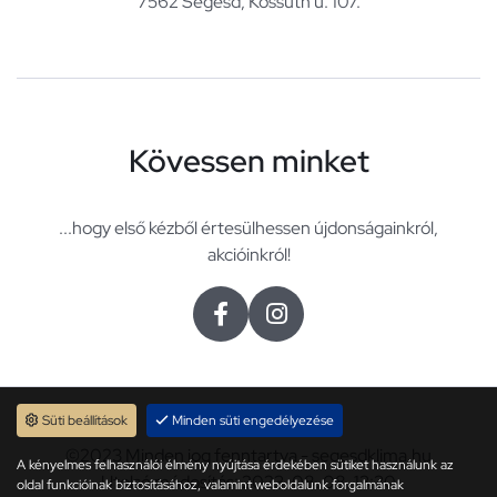
7562 Segesd, Kossuth u. 107.
Kövessen minket
...hogy első kézből értesülhessen újdonságainkról,
akcióinkról!
Süti beállítások
Minden süti engedélyezése
©2023 Minden jog fenntartva - segesdklima.hu
A kényelmes felhasználói élmény nyújtása érdekében sütiket használunk az
Utolsó módosítás: 2023. 08. 08. 13:30
oldal funkcióinak biztosításához, valamint weboldalunk forgalmának